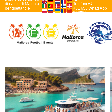
di calcio di Maiorca
Telefono
per dilettanti e
+31 653
WhatsApp
governo
333083