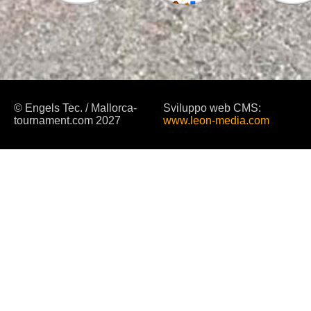
© Engels Tec. / Mallorca-
Sviluppo web CMS:
tournament.com 2027
www.leon-media.com