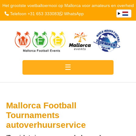
Het grootste voetbaltoernooi op Mallorca voor amateurs en overheid
Telefoon +31 653 333083
WhatsApp
Mallorca Football
Tournaments
autoverhuurservice