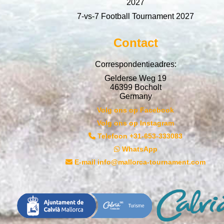
2027
7-vs-7 Football Tournament 2027
Contact
Correspondentieadres:
Gelderse Weg 19
46399 Bocholt
Germany
Volg ons op Facebook
Volg ons op Instagram
Telefoon +31-653-333083
WhatsApp
E-mail info@mallorca-tournament.com