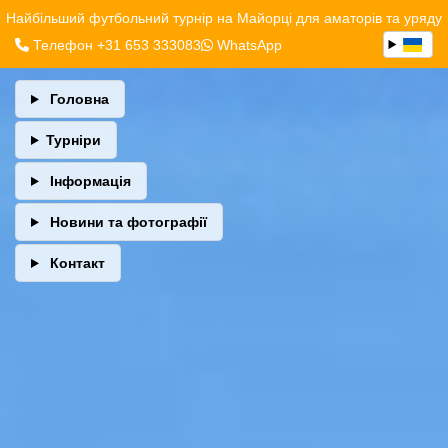
Найбільший футбольний турнір на Майорці для аматорів та уряду
Телефон +31 653 333083
WhatsApp
Головна
Турніри
Інформація
Новини та фотографії
Контакт