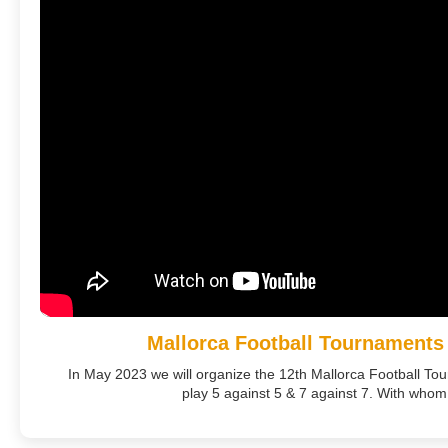
Mallorca Football Tournaments
In May 2023 we will organize the 12th Mallorca Football To
play 5 against 5 & 7 against 7. With whom.