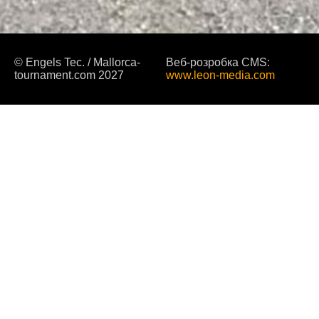
© Engels Tec. / Mallorca-
Веб-розробка CMS:
tournament.com 2027
www.leon-media.com