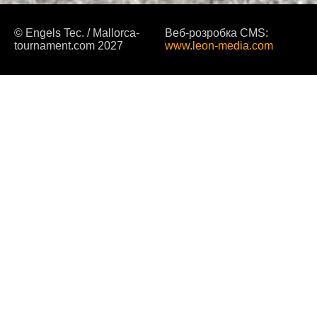
© Engels Tec. / Mallorca-
Веб-розробка CMS:
tournament.com 2027
www.leon-media.com