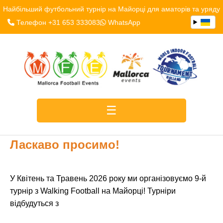
Найбільший футбольний турнір на Майорці для аматорів та уряду
Телефон +31 653 333083
WhatsApp
Ласкаво просимо!
У Квітень та Травень 2026 року ми організовуємо 9-й
турнір з Walking Football на Майорці! Турніри
відбудуться з