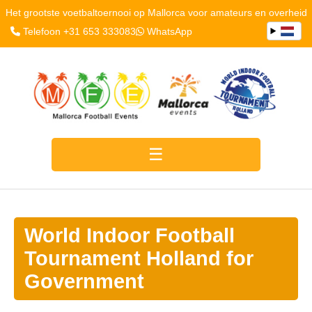
Het grootste voetbaltoernooi op Mallorca voor amateurs en overheid
Telefoon +31 653 333083
WhatsApp
World Indoor Football
Tournament Holland for
Government