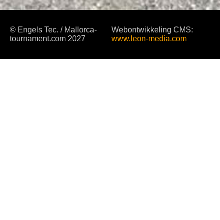
© Engels Tec. / Mallorca-
Webontwikkeling CMS:
tournament.com 2027
www.leon-media.com